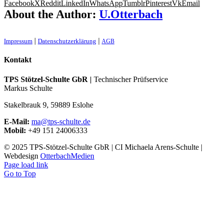
Facebook
X
Reddit
LinkedIn
WhatsApp
Tumblr
Pinterest
Vk
Email
About the Author:
U.Otterbach
|
|
Impres­sum
Daten­schutz­er­klä­rung
AGB
Kontakt
TPS Stötzel-Schulte GbR |
Technischer Prüfservice
Markus Schulte
Stakelbrauk 9, 59889 Eslohe
E-Mail:
ma@tps-schulte.de
Mobil:
+49 151 24006333
© 2025 TPS-Stötzel-Schulte GbR | CI Michaela Arens-Schulte |
Webdesign
OtterbachMedien
Page load link
Go to Top