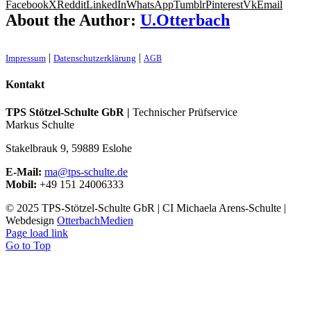
Facebook
X
Reddit
LinkedIn
WhatsApp
Tumblr
Pinterest
Vk
Email
About the Author:
U.Otterbach
|
|
Impres­sum
Daten­schutz­er­klä­rung
AGB
Kontakt
TPS Stötzel-Schulte GbR |
Technischer Prüfservice
Markus Schulte
Stakelbrauk 9, 59889 Eslohe
E-Mail:
ma@tps-schulte.de
Mobil:
+49 151 24006333
© 2025 TPS-Stötzel-Schulte GbR | CI Michaela Arens-Schulte |
Webdesign
OtterbachMedien
Page load link
Go to Top